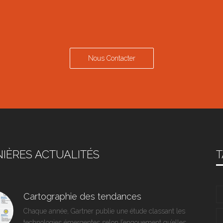
Nous Contacter
IÈRES ACTUALITÉS
T
Cartographie des tendances
Chaque année, Gartner publie une étude classant les
technologies émergentes selon l’engouement qu’elles