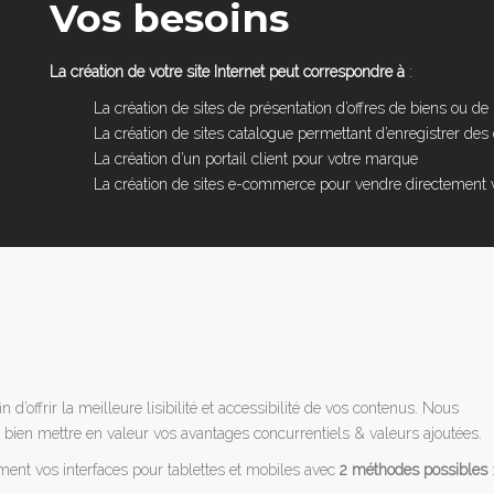
Vos besoins
La création de votre site Internet peut correspondre à
:
La création de sites de présentation d’offres de biens ou de
La création de sites catalogue permettant d’enregistrer d
La création d’un portail client pour votre marque
La création de sites e-commerce pour vendre directement v
in d’offrir la meilleure lisibilité et accessibilité de vos contenus. Nous
bien mettre en valeur vos avantages concurrentiels & valeurs ajoutées.
ement vos interfaces pour tablettes et mobiles avec
2 méthodes possibles