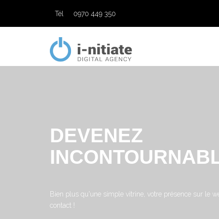
Tél
0970 449 350
DEVENEZ
INCONTOURNAB
Bien plus qu'une simple vitrine, votre présence sur le w
contact !