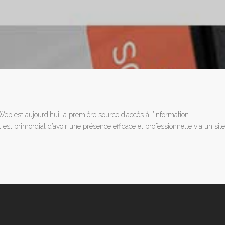
Web est aujourd’hui la première source d’accès à l’information.
Il est primordial d’avoir une présence efficace et professionnelle via un site