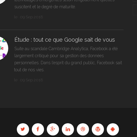
suscitent et le degré de maturité.
le
09 Sep 2018
Étude : tout ce que Google sait de vous
Suite au scandale Cambridge Analytica, Facebook a été
largement critiqué pour sa gestion des données
personnelles. Dans l’esprit du grand public, Facebook sait
tout de nos vies.
le
09 Sep 2018