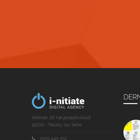
DERN
Adresse: 26 rue jacques dulud
92200 - Neuilly sur Seine
0970 449 350