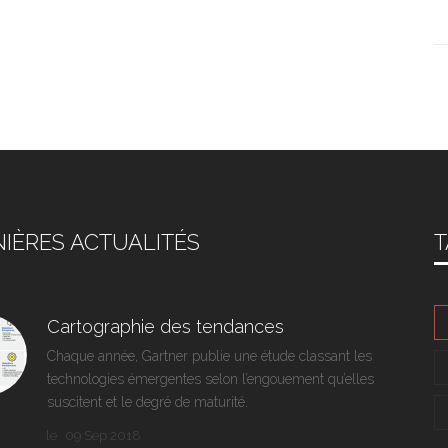
IÈRES ACTUALITÉS
T
Cartographie des tendances
Chaque année, Gartner publie une étude classant les
technologies émergentes selon l’engouement qu’elles
suscitent et le degré de maturité.
le
09 Sep 2018