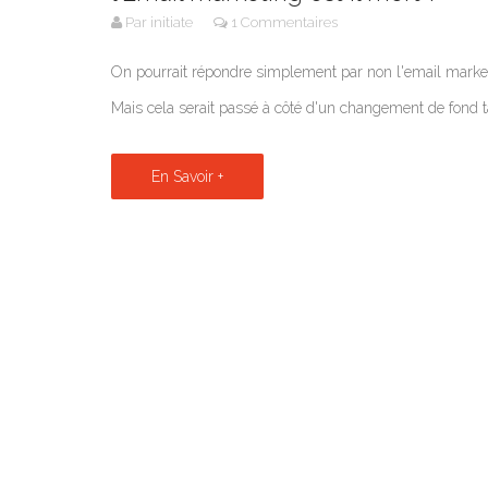
Par initiate
1 Commentaires
On pourrait répondre simplement par non l'email marketi
Mais cela serait passé à côté d'un changement de fond tant
En Savoir +