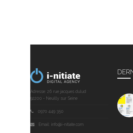
DERN
Adresse: 26 rue jacques dulud
92200 - Neuilly sur Seine
0970 449 350
Email: info@i-nitiate.com