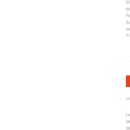
Wi
di
Fr
Av
se
TV
vo
La
pa
sa