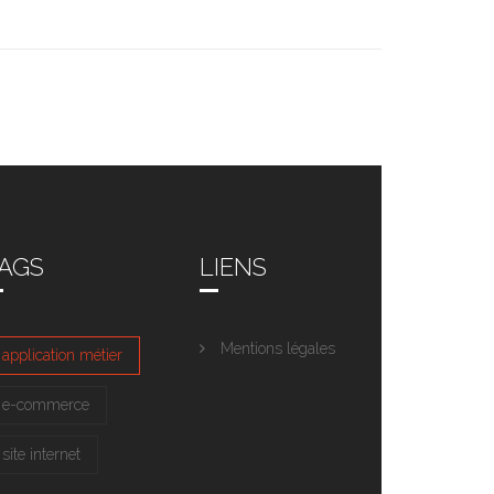
AGS
LIENS
Mentions légales
application métier
e-commerce
site internet