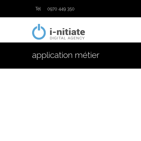
Tél
0970 449 350
application métier